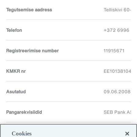
Tegutsemise aadress
Telliskivi 60-N
Telefon
+372 6996 22
Registreerimise number
11915671
KMKR nr
EE101381042
Asutatud
09.06.2008
Pangarekvisiidid
SEB Pank AS 
Cookies